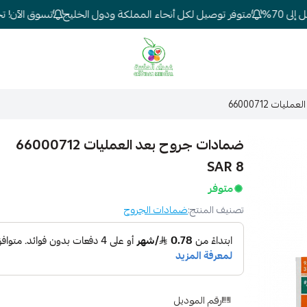
70%
متوفر توصيل لكل أنحاء المملكة ودول الخليج
تسوق الآن! تخفي
شركة غيداء المتطورة الطبية
ت 66000712
ضمادات جروح بعد العمليات 66000712
8 SAR
متوفر
تصنيف المنتج:
ضمادات الجروح
رقم الموديل