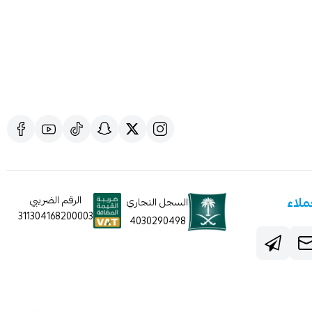
ملاء
الرقم الضريبي
السجل التجاري
311304168200003
4030290498