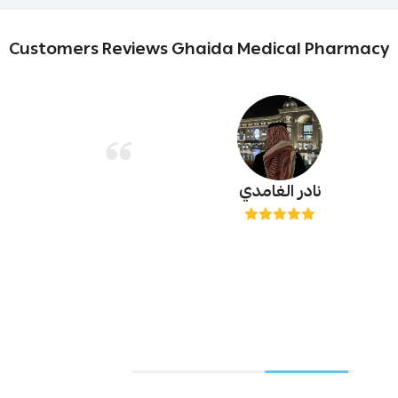
Customers Reviews Ghaida Medical Pharmacy
Amal Alharbi
ممتاز وحطلب ثاني احلى شي انه بالجمله ياريت توفور كولوت
تينا بالجمله كل شي تمام بس طلبي اتأخر شوي في الشحن شكراً
لكم حطلب خلال الايام الجايه ولاتنسو تشوفو لي كولوت تينا
بالكرتون