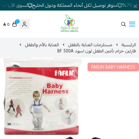
7%
متوفر توصيل لكل أنحاء المملكة ودول الخليج
تسوق الآن! تخفيض
0
0
شركة غيداء المتطورة الطبية
الرئيسية
مستلزمات العناية بالطفل
العناية بالأم والطفل
فارلين حزام تأمين الطفل لون اسود BF 500A
FARLIN BABY HARNESS