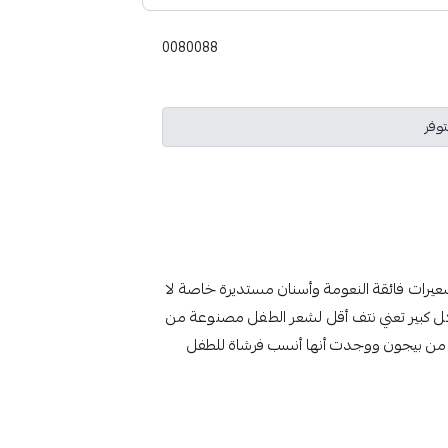
0080088
توفر
ح شعر الطفل 10578 مصممة بشعيرات فائقة النعومة وأسنان مستديرة خاصة لا
ل كبير تعني نتف أقل لشعر الطفل مصنوعة من
ال من بيجون ووجدت أنها أنسب فرشاة للطفل