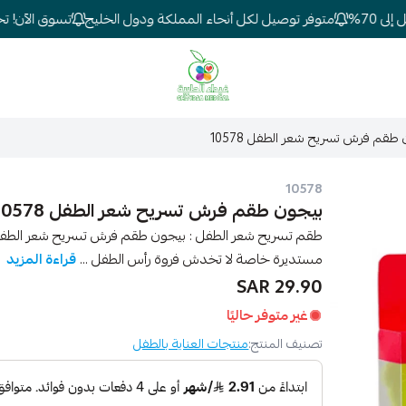
70%
متوفر توصيل لكل أنحاء المملكة ودول الخليج
تسوق الآن! تخفي
شركة غيداء المتطورة الطبية
طقم فرش تسريح شعر الطفل 10578
10578
بيجون طقم فرش تسريح شعر الطفل 10578
مستديرة خاصة لا تخدش فروة رأس الطفل ...
قراءة المزيد
29.90 SAR
غير متوفر حاليًا
تصنيف المنتج:
منتجات العناية بالطفل