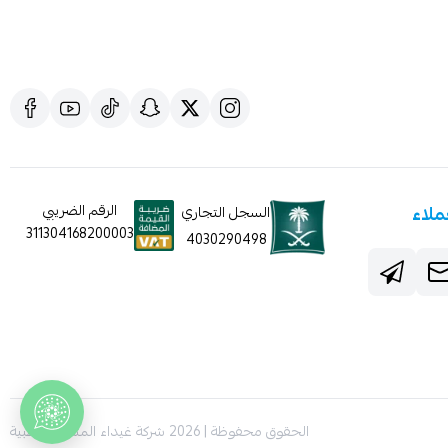
ملاء
الرقم الضريبي
السجل التجاري
311304168200003
4030290498
الحقوق محفوظة | 2026
شركة غيداء المتطورة الطبية