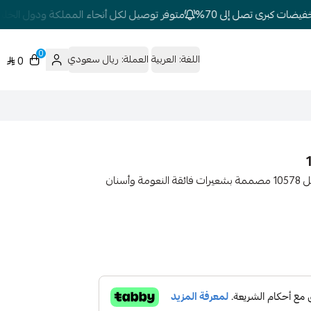
ضات كبرى تصل إلى 70%
متوفر توصيل لكل أنحاء المملكة ودول الخليج
0
اللغة:
العربية
العملة:
ريال سعودي
0
طقم تسريح شعر الطفل : بيجون طقم فرش تسريح شعر الطفل 10578 مصممة بشعيرات فائقة النعومة وأسنان