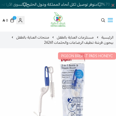
70%
متوفر توصيل لكل أنحاء المملكة ودول الخليج
تسوق الآن! تخفيض
0
0
شركة غيداء المتطورة الطبية
الرئيسية
مستلزمات العناية بالطفل
منتجات العناية بالطفل
بيجون فرشة تنظيف الرضاعات والحلمات 26261
PIGEON BREAST PADS HONEYC