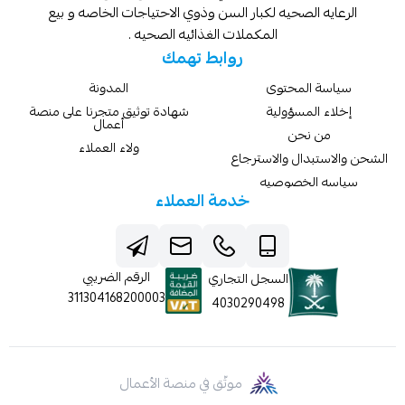
الرعايه الصحيه لكبار السن وذوي الاحتياجات الخاصه و بيع
المكملات الغذائيه الصحيه .
روابط تهمك
سياسة المحتوى
المدونة
إخلاء المسؤولية
شهادة توثيق متجرنا على منصة
أعمال
من نحن
ولاء العملاء
الشحن والاستبدال والاسترجاع
سياسه الخصوصيه
خدمة العملاء
الرقم الضريبي
السجل التجاري
311304168200003
4030290498
موثّق في منصة الأعمال