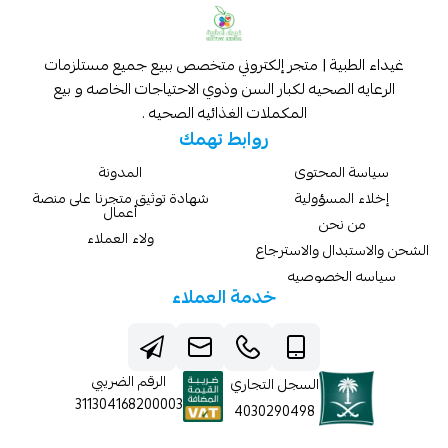
غيداء الطبية | متجر إلكتروني متخصص ببيع جميع مستلزمات
الرعايه الصحيه لكبار السن وذوي الاحتياجات الخاصه و بيع
المكملات الغذائيه الصحيه .
روابط تهمك
سياسة المحتوى
المدونة
إخلاء المسؤولية
شهادة توثيق متجرنا على منصة
أعمال
من نحن
ولاء العملاء
الشحن والاستبدال والاسترجاع
سياسه الخصوصيه
خدمة العملاء
الرقم الضريبي
السجل التجاري
311304168200003
4030290498