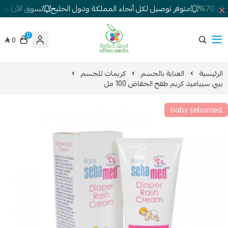
70%
متوفر توصيل لكل أنحاء المملكة ودول الخليج
تسوق الآن! تخفي
0
0
شركة غيداء المتطورة الطبية
الرئيسية
العناية بالجسم
كريمات للجسم
بيبي سيباميد كريم طفح الحفاض 100 مل
baby sebamed