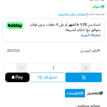
متوفر
تصنيف المنتج:
صابون طبي للجسم
رقم الموديل
0023120
اشتري الآن
التفاصيل
التقييمات
محارم سيباميد :