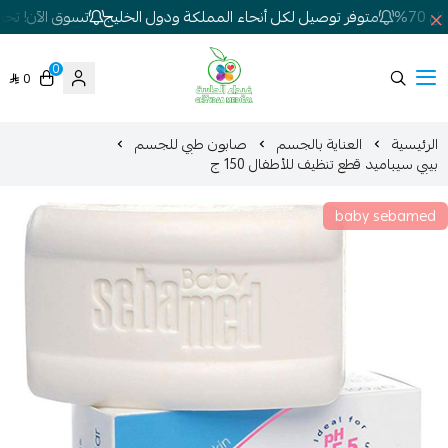
7%
متوفر توصيل لكل أنحاء المملكة ودول الخليج
تسوق الآن! تخفيض
0
0
شركة غيداء المتطورة الطبية
الرئيسية
العناية بالجسم
صابون طبي للجسم
بيبي سيباميد قطع تنظيف للأطفال 150 ج
baby sebamed