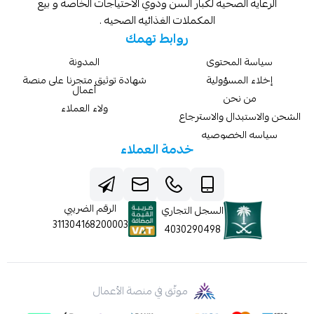
الرعايه الصحيه لكبار السن وذوي الاحتياجات الخاصه و بيع
المكملات الغذائيه الصحيه .
روابط تهمك
سياسة المحتوى
المدونة
إخلاء المسؤولية
شهادة توثيق متجرنا على منصة
أعمال
من نحن
ولاء العملاء
الشحن والاستبدال والاسترجاع
سياسه الخصوصيه
خدمة العملاء
الرقم الضريبي
السجل التجاري
311304168200003
4030290498
موثّق في منصة الأعمال