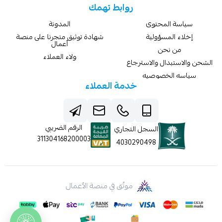
روابط تهمك
سياسة المحتوى
المدونة
إخلاء المسؤولية
شهادة توثيق متجرنا على منصة
أعمال
من نحن
ولاء العملاء
الشحن والاستبدال والاسترجاع
سياسه الخصوصيه
خدمة العملاء
الرقم الضريبي
السجل التجاري
311304168200003
4030290498
موثّق في منصة الأعمال