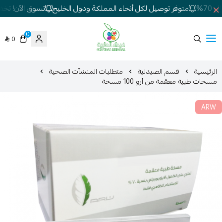
7%
متوفر توصيل لكل أنحاء المملكة ودول الخليج
تسوق الآن! تخفيض
0
0
شركة غيداء المتطورة الطبية
الرئيسية
قسم الصيدلية
متطلبات المنشآت الصحية
مسحات طبية معقمة من أرو 100 مسحة
ARW