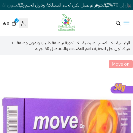
إلى 70%
متوفر توصيل لكل أنحاء المملكة ودول الخليج
تسوق الآن! 
0
0
شركة غيداء المتطورة الطبية
الرئيسية
قسم الصيدلية
أدوية بوصفة طبيب وبدون وصفة
موف أون جل لتخفيف آلام العضلات والمفاصل 50 جرام
Move on