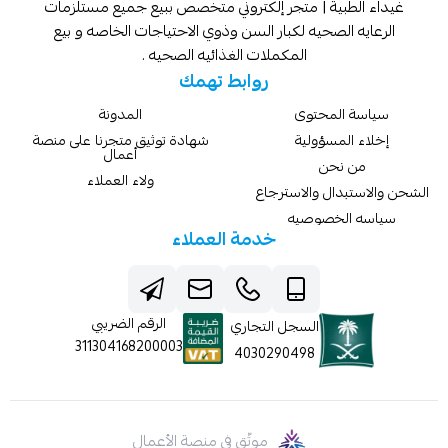
غيداء الطبية | متجر إلكتروني متخصص ببيع جميع مستلزمات
الرعايه الصحيه لكبار السن وذوي الاحتياجات الخاصه و بيع
المكملات الغذائيه الصحيه .
روابط تهمك
سياسة المحتوى
المدونة
إخلاء المسؤولية
شهادة توثيق متجرنا على منصة
أعمال
من نحن
ولاء العملاء
الشحن والاستبدال والاسترجاع
سياسه الخصوصيه
خدمة العملاء
الرقم الضريبي
السجل التجاري
311304168200003
4030290498
موثّق في منصة الأعمال