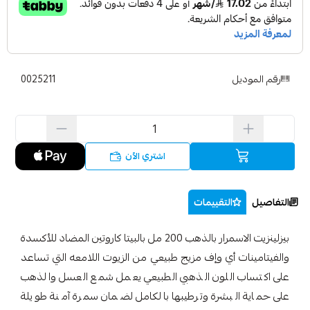
رقم الموديل
0025211
اشتري الآن
التفاصيل
التقييمات
بيزلينزيت الاسمرار بالذهب 200 مل بالبيتا كاروتين المضاد للأكسدة
والفيتامينات أي وإف مزيج طبيعي من الزيوت اللامعه التي تساعد
على اكتساب اللون الذهبي الطبيعي يعمل شمع العسل والذهب
على حماية البشرة وترطيبها بالكامل لضمان سمرة آمنة طويلة