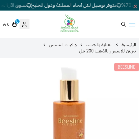
70%
متوفر توصيل لكل أنحاء المملكة ودول الخليج
تسوق الآن! تخفي
0
0
شركة غيداء المتطورة الطبية
الرئيسية
العناية بالجسم
واقيات الشمس
بيزلين للاسمرار بالذهب 200 مل
BEESLINE