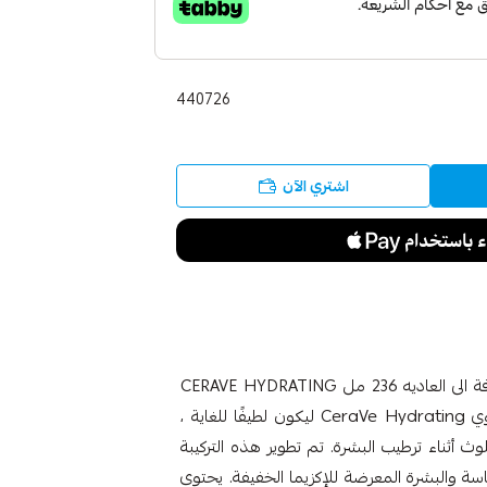
440726
اشتري الآن
سيرافي الزيت الرغوي غسول مرطب ومنظف البشرة الجافة الى العاديه 236 مل CERAVE HYDRATING
FOAMING OIL CLEANSER صُمم منظف الزيت الرغوي CeraVe Hydrating ليكون لطيفًا للغاية ،
ث أثناء ترطيب البشرة. تم تطوير هذه التركيبة
سة والبشرة المعرضة للإكزيما الخفيفة. يحتوي