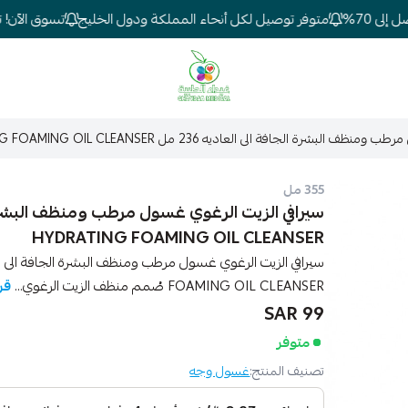
 70%
متوفر توصيل لكل أنحاء المملكة ودول الخليج
تسوق الآن! تخف
شركة غيداء المتطورة الطبية
الجافة الى العاديه 236 مل CERAVE HYDRATING FOAMING OIL CLEANSER
355 مل
HYDRATING FOAMING OIL CLEANSER
FOAMING OIL CLEANSER صُمم منظف الزيت الرغوي...
قر
99 SAR
متوفر
تصنيف المنتج:
غسول وجه