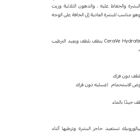
البشرة والحفاظ عليه ، والدهون الثلاثية وزيت
هو مناسب للبشرة العادية إلى الجافة على الوجه
غسول زيتي رغوي مرطب CeraVe Hydrating Foaming Oil Cleanser ينظف بلطف ويعيد الترطيب
لطف دون فرك.
ف جيدًا بالماء
 وحمض الهيالورونيك تستعيد حاجز البشرة وترطبها أثناء