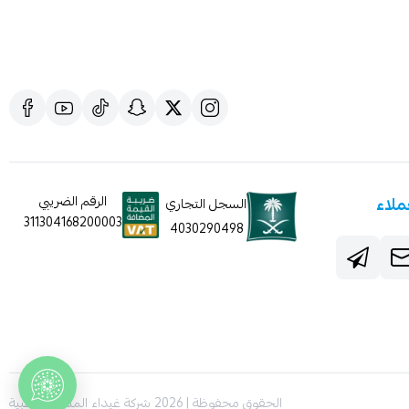
ملاء
الرقم الضريبي
السجل التجاري
311304168200003
4030290498
الحقوق محفوظة | 2026
شركة غيداء المتطورة الطبية