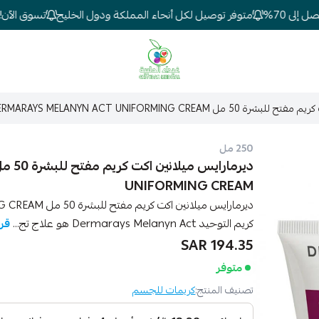
ى 70%
متوفر توصيل لكل أنحاء المملكة ودول الخليج
تسوق الآن! تخ
شركة غيداء المتطورة الطبية
DERMARAYS MELANYN ACT UNIFORMING CREAM
250 مل
UNIFORMING CREAM
ديرمارايس ميلان
كريم التوحيد Dermarays Melanyn Act هو علاج تج...
قرا
194.35 SAR
متوفر
تصنيف المنتج:
كريمات للجسم