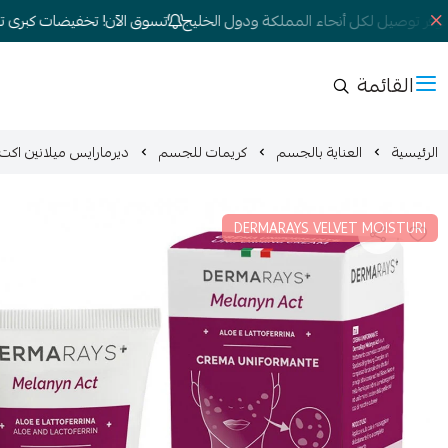
فر توصيل لكل أنحاء المملكة ودول الخليج
تسوق الآن! تخفيضات كبرى تصل إل
القائمة
الرئيسية
العناية بالجسم
كريمات للجسم
ديرمارايس ميلانين اكت كريم مفتح للبشرة 50 مل 
DERMARAYS VELVET MOISTURI