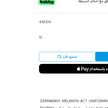
440334
13
اشتري الآن
ارايس ميلانين اكت كريم مفتح للبشرة 50 مل DERMARAYS MELANYN ACT UNIFORMING
CREAM كريم التوحيد Dermarays Melanyn Act هو علاج تجميلي يحتوي على مركب Spotless