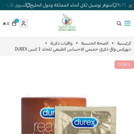
70%
متوفر توصيل لكل أنحاء المملكة ودول الخليج
تسوق الآن! تخفي
0
0
شركة غيداء المتطورة الطبية
الرئيسية
الصحة الجنسية
واقيات ذكرية
ديوركس واقي ذكري حميمي الاحساس الطبيعي للجلد 3 كيس DUREX
DUREX