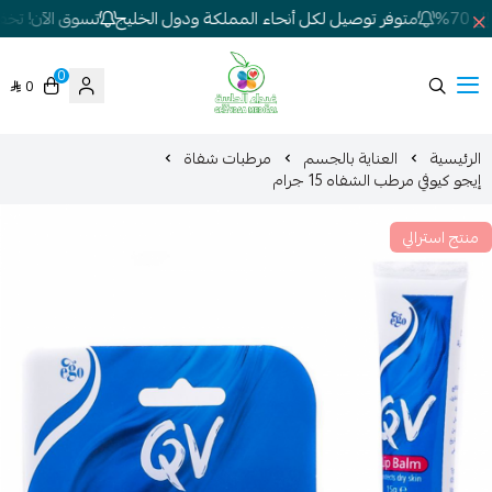
7%
متوفر توصيل لكل أنحاء المملكة ودول الخليج
تسوق الآن! تخفيض
0
0
شركة غيداء المتطورة الطبية
الرئيسية
العناية بالجسم
مرطبات شفاة
إيجو كيوفي مرطب الشفاه 15 جرام
منتج استرالي