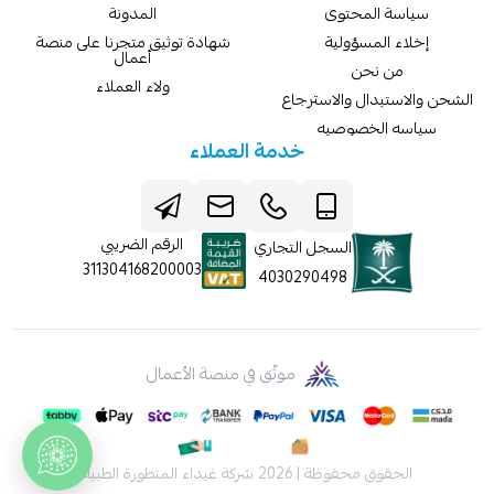
سياسة المحتوى
المدونة
إخلاء المسؤولية
شهادة توثيق متجرنا على منصة
أعمال
من نحن
ولاء العملاء
الشحن والاستبدال والاسترجاع
سياسه الخصوصيه
خدمة العملاء
الرقم الضريبي
السجل التجاري
311304168200003
4030290498
موثّق في منصة الأعمال
الحقوق محفوظة | 2026
شركة غيداء المتطورة الطبية