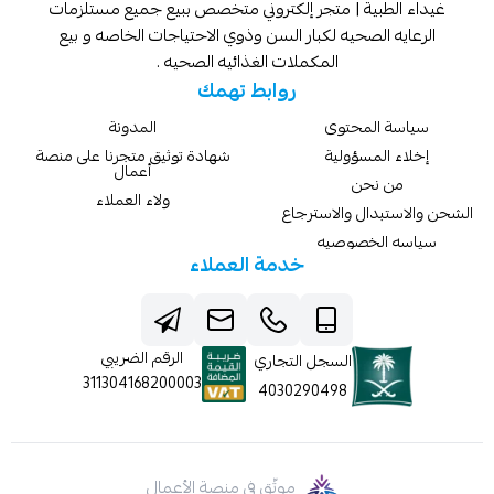
غيداء الطبية | متجر إلكتروني متخصص ببيع جميع مستلزمات
الرعايه الصحيه لكبار السن وذوي الاحتياجات الخاصه و بيع
المكملات الغذائيه الصحيه .
روابط تهمك
سياسة المحتوى
المدونة
إخلاء المسؤولية
شهادة توثيق متجرنا على منصة
أعمال
من نحن
ولاء العملاء
الشحن والاستبدال والاسترجاع
سياسه الخصوصيه
خدمة العملاء
الرقم الضريبي
السجل التجاري
311304168200003
4030290498
موثّق في منصة الأعمال