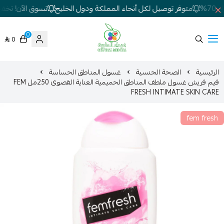
7%
متوفر توصيل لكل أنحاء المملكة ودول الخليج
تسوق الآن! تخفيضا
0
0
شركة غيداء المتطورة الطبية
الرئيسية
الصحة الجنسية
غسول المناطق الحساسة
فيم فريش غسول ملطف المناطق الحميمية العناية القصوى 250مل FEM
FRESH INTIMATE SKIN CARE
fem fresh