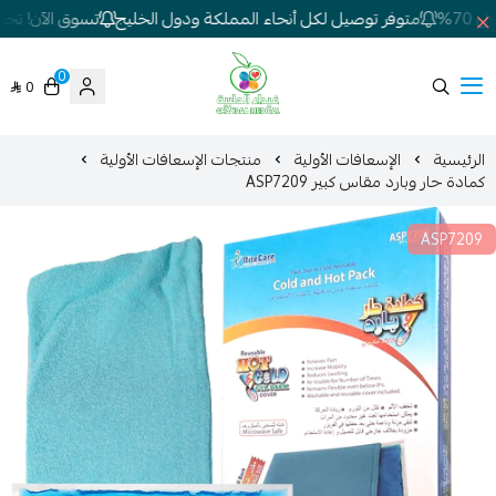
7%
متوفر توصيل لكل أنحاء المملكة ودول الخليج
تسوق الآن! تخفيض
0
0
شركة غيداء المتطورة الطبية
الرئيسية
الإسعافات الأولية
منتجات الإسعافات الأولية
كمادة حار وبارد مقاس كبير ASP7209
ASP7209