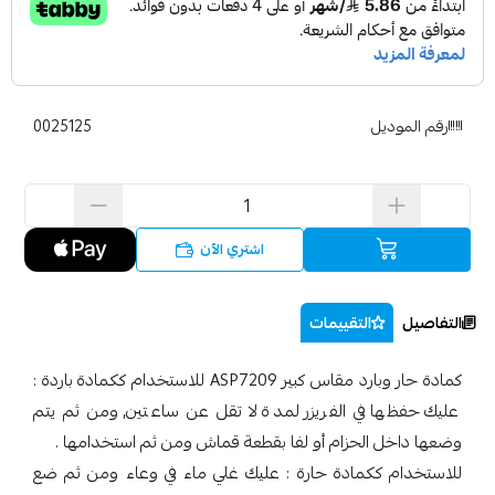
رقم الموديل
0025125
اشتري الآن
التفاصيل
التقييمات
كمادة حار وبارد مقاس كبير ASP7209 للاستخدام ككمادة باردة :
عليك حفظها في الفريزر لمدة لا تقل عن ساعتين, ومن ثم يتم
وضعها داخل الحزام أو لفا بقطعة قماش ومن ثم استخدامها .
للاستخدام ككمادة حارة : عليك غلي ماء في وعاء ومن ثم ضع