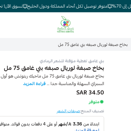
70%
متوفر توصيل لكل أنحاء المملكة ودول الخليج
تسوق الآن! تخفي
شركة غيداء المتطورة الطبية
بخاخ صبغة لوريال صبغه بني غامق 75 مل
بني غامق تغطية مؤقتة للشعر الرمادي
بخاخ صبغة لوريال صبغه بني غامق 75 مل
بخاخ صبغة لوريال بني غامق 75 مل ماجيك
السبراي السهلة والمناسبة جدا ...
قراءة المزيد
34.50 SAR
متوفر
تصنيف المنتج:
صبغات الشعر