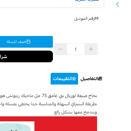
رقم الموديل
أضف للسلة
التفاصيل
التقييمات
بخاخ صبغة لوريال بني غامق 75 مل
ماجيك ريتوتش هو أو
ويندمج معها بشكل رائع.