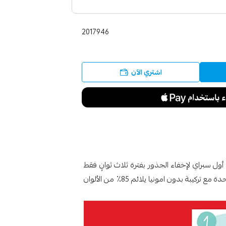
2017946
اشتري الآن
ل سبراي لإخفاء الجذور بفترة ثلاث ثوانٍ فقط
بطريقة السبراي السهلة والمناسبة جدا يختفي بغسلة واحدة مع تركيبة بدون امونيا يلائم 85٪ من الألوان