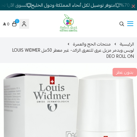
70%
متوفر توصيل لكل أنحاء المملكة ودول الخليج
تسوق الآن! تخفيض
0
0
شركة غيداء المتطورة الطبية
الرئيسية
منتجات الحج والعمرة
لويس ويدمر مزيل عرق للتعرق الزائد- غير معطر 50مل LOUIS WIDMER
DEO ROLL ON
بدون عطر