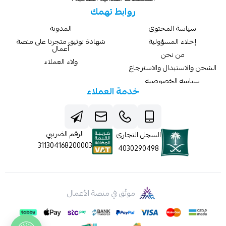
روابط تهمك
سياسة المحتوى
المدونة
إخلاء المسؤولية
شهادة توثيق متجرنا على منصة
أعمال
من نحن
ولاء العملاء
الشحن والاستبدال والاسترجاع
سياسه الخصوصيه
خدمة العملاء
الرقم الضريبي
السجل التجاري
311304168200003
4030290498
موثّق في منصة الأعمال