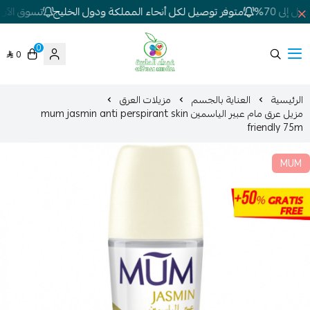
إلى 70%
متوفر توصيل لكل أنحاء المملكة ودول الخليج
تسوق الآن! 
0
0
شركة غيداء المتطورة الطبية
الرئيسية
العناية بالجسم
مزيلات العرق
مزيل عرق مام عبير الياسمين mum jasmin anti perspirant skin
friendly 75m
MUM