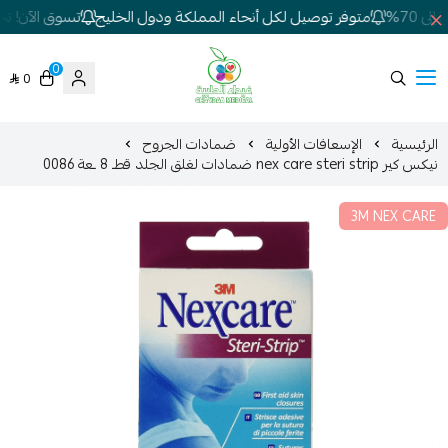
 70%
متوفر توصيل لكل أنحاء المملكة ودول الخليج
تسوق الآن! تخف
0
0
شركة غيداء المتطورة الطبية
الرئيسية
الإسعافات الأولية
ضمادات الجروح
نيكس كير nex care steri strip ضمادات لغلق الجلد قطـ 8 ـعة 0086
3M NEX CARE