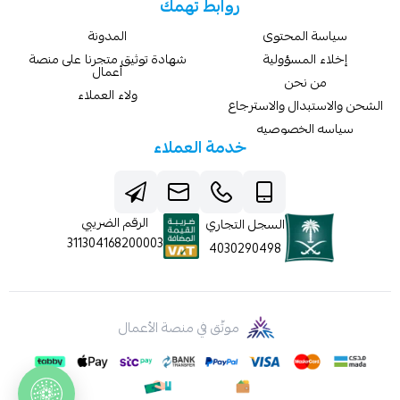
روابط تهمك
سياسة المحتوى
المدونة
إخلاء المسؤولية
شهادة توثيق متجرنا على منصة
أعمال
من نحن
ولاء العملاء
الشحن والاستبدال والاسترجاع
سياسه الخصوصيه
خدمة العملاء
الرقم الضريبي
السجل التجاري
311304168200003
4030290498
موثّق في منصة الأعمال