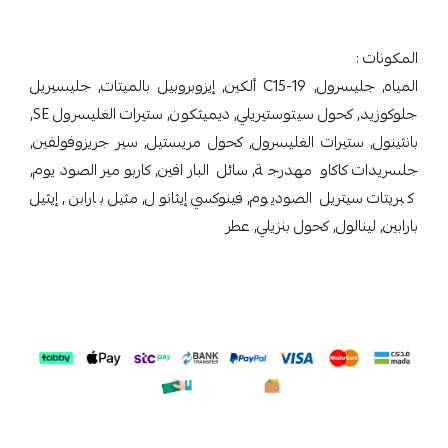
المكونات :
المياه, جليسرول, C15-19 ألكين, إيزوبروبيل بالميتات, جليسيريل
جلوكوزيد, كحول سيتوستيريلي, ديميثكون, ستيرات الغليسرول SE,
بانثينول, ستيرات الغليسرول, كحول مريستيل, سير جريزوفولفين,
جلسريدات كاكاو مهدرجة, سائل البارافين, كاربومير الصوديوم,
كبريتات سيتريل الصوديوم, فينوكسي إيثانول, مثيل بارابن, إيثيل
بارابين, لينالول, كحول بنزيلي, عطر