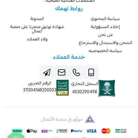
المكملات الغذائيه الصحيه .
روابط تهمك
سياسة المحتوى
المدونة
إخلاء المسؤولية
شهادة توثيق متجرنا على منصة
أعمال
من نحن
ولاء العملاء
الشحن والاستبدال والاسترجاع
سياسه الخصوصيه
خدمة العملاء
الرقم الضريبي
السجل التجاري
311304168200003
4030290498
موثّق في منصة الأعمال