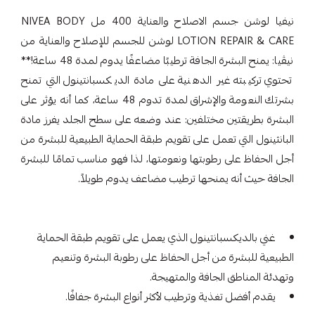
نيفيا لوشن جسم الاصلاح والعناية 400 مل NIVEA BODY
LOTION REPAIR & CARE لوشن للجسم للإصلاح والعناية من
نيڤيا: يمنح البشرة الجافة ترطيبًا مضاعفًا يدوم لمدة 48 ساعة!**
تحتوي تركيبته غير الدهنية على مادة الديكسبانتينول التي تمنح
بشرتك النعومة والإشراق لمدة تدوم 48 ساعة، كما أنه يؤثر على
البشرة بطريقتين مختلفين: عند وضعه على سطح الجلد يفرز مادة
البانثينول التي تعمل على تقويم طبقة الحماية الطبيعية للبشرة من
أجل الحفاظ على رطوبتها ونعومتها، لذا فهو مناسب تمامًا للبشرة
الجافة حيث أنه يمنحها ترطيب مضاعف يدوم طويلاً.
غني بالديكسبانتينول الذي يعمل على تقويم طبقة الحماية
الطبيعية للبشرة من أجل الحفاظ على رطوبة البشرة وتنعيم
وتهدئة المناطق الجافة والمتهيجة.
يقدم أفضل تغذية وترطيب لأكثر أنواع البشرة جفافًا.