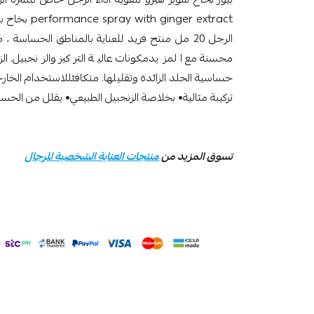
nger extract
الرجل 20 مل منتج فريد للعناية بالمناطق الحساس
محسنة مع المزيدمكونات عالية التركيز والزنجبيل. 
حساسية الجلد الزائدة وتقليلها. متكافئللاستخدام الخارجي
تركيبة مثالية• بخلاصة الزنجبيل الطبيعي• يقلل من الحسا
تسوق المزيد من
منتجات العناية الشخصية للرجال