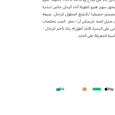
performance spray with gi بخاخ بيجور سوبر هيرو لتقوية أداء الرجل خاص لبشرة
ة ، مصمم خصيصًا لـالتمتع المطول للرجال. صيغة
الزنجبيل المختاريمكن أن تحفز المستخلصات
 على البشرة. لأداء أطول!• رذاذ تأخير للرجال -
سية المفرطة على الجلد.