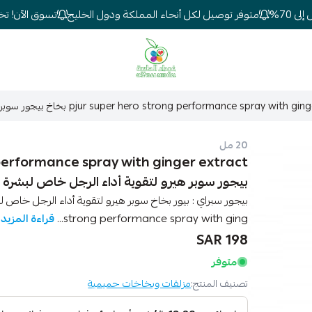
7%
متوفر توصيل لكل أنحاء المملكة ودول الخليج
تسوق الآن! تخفيض
شركة غيداء المتطورة الطبية
pjur super hero strong performance spray  بخاخ بيجور سوبر هيرو لتقوية أداء الرجل خاص لبشرة الرجل 20 مل
20 مل
بيجور سوبر هيرو لتقوية أداء الرجل خاص لبشرة الرجل
strong performance spray with ging...
قراءة المزيد
198 SAR
متوفر
تصنيف المنتج:
مزلقات وبخاخات حميمية