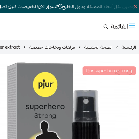
توصيل لكل أنحاء المملكة ودول الخليج
تسوق الآن! تخفيضات كبرى تصل إلى 0
القائمة
الرئيسية
الصحة الجنسية
مزلقات وبخاخات حميمية
with ginger extract
Pjur super hero strong