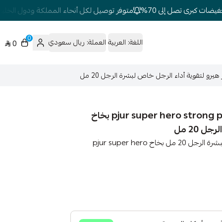
ات كبرى تصل إلى 70%
متوفر توصيل لكل أنحاء المملكة ودول الخليج
0
اللغة:
العربية
العملة:
ريال سعودي
0
pjur super hero strong performance spray with ginger extract بخاخ
 20 مل
بيجور سبراي : بيور بخاخ سوبر هيرو لتقوية أداء الرجل خاص لبشرة الرجل 20 مل بخاخ pjur super hero