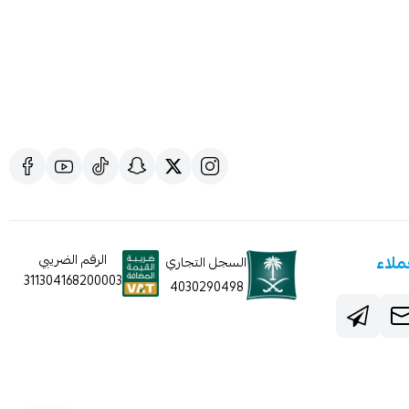
ملاء
الرقم الضريبي
السجل التجاري
311304168200003
4030290498