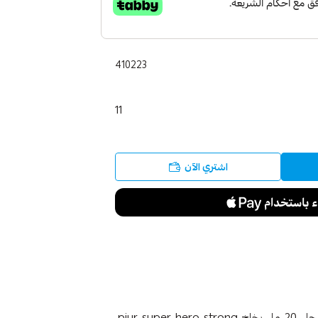
410223
11
اشتري الآن
بيور بخاخ سوبر هيرو لتقوية أداء الرجل خاص لبشرة الرجل 20 مل بخاخ pjur super hero strong