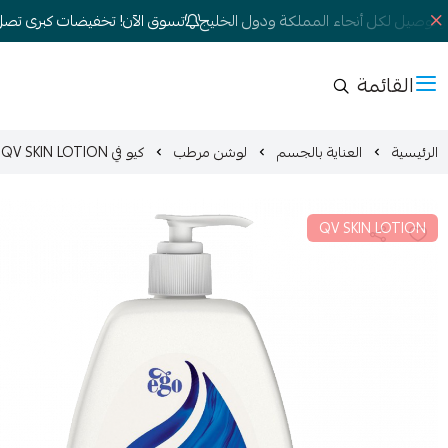
توصيل لكل أنحاء المملكة ودول الخليج
تسوق الآن! تخفيضات كبرى تصل إلى 0
القائمة
الرئيسية
العناية بالجسم
لوشن مرطب
كيو في QV SKIN LOTION لوشن مرطب 500مل
QV SKIN LOTION