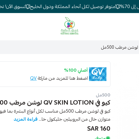
7%
متوفر توصيل لكل أنحاء المملكة ودول الخليج
تسوق الآن! تخفيض
شركة غيداء المتطورة الطبية
أصلي 100%
اضغط هنا للمزيد من ماركة
QV
500مل
كيو في QV SKIN LOTION لوشن مرطب 500مل
كيو في لوشن مرطب 500مل مناسب لكل أنواع ا
متوازن خال من البروبيلين جليكول خا...
قراءة المزيد
160 SAR
متوفر