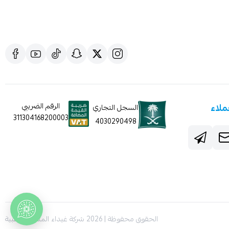
ملاء
الرقم الضريبي
السجل التجاري
311304168200003
4030290498
الحقوق محفوظة | 2026
شركة غيداء المتطورة الطبية