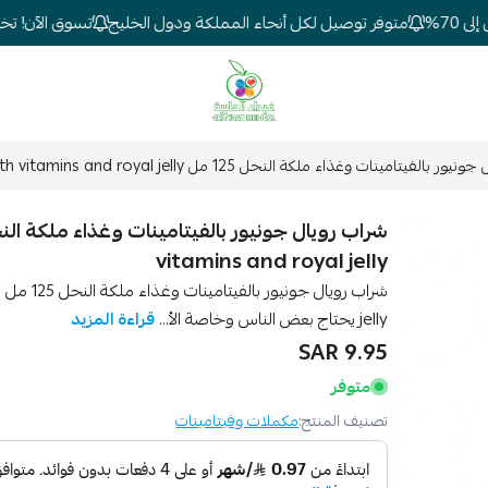
7%
متوفر توصيل لكل أنحاء المملكة ودول الخليج
تسوق الآن! تخفيض
شركة غيداء المتطورة الطبية
فيتامينات وغذاء ملكة النحل 125 مل royal junior syrup with vitamins and royal jelly
vitamins and royal jelly
ش
jelly يحتاج بعض الناس وخاصة الأ...
قراءة المزيد
9.95 SAR
متوفر
تصنيف المنتج:
مكملات وفيتامينات