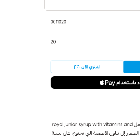
0011020
20
اشتري الآن
شراب رويال جونيور بالفيتامينات وغذاء ملكة النحل 125 مل royal junior syrup with vitamins and
لسن الصغير إلى تناول الأطعمة التي تحتوي على نسبة