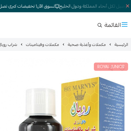
وصيل لكل أنحاء المملكة ودول الخليج
تسوق الآن! تخفيضات كبرى تصل إلى 0
القائمة
الرئيسية
مكملات وأغذية صحية
مكملات وفيتامينات
شراب رويال جونيور بال
ROYAL JUNIOR