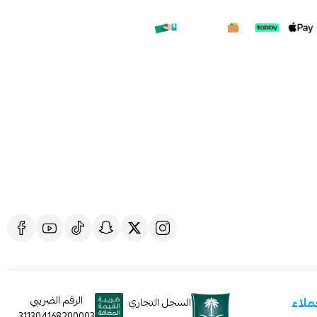
ملف هنا
ملاء
الرقم الضريبي
السجل التجاري
311304168200003