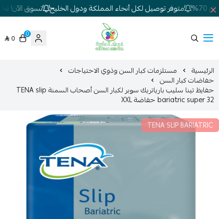
7%
متوفر توصيل لكل أنحاء المملكة ودول الخليج
تسوق الآن! تخفيض
0
0
شركة غيداء المتطورة الطبية
الرئيسية
مستلزمات كبار السن وذوي الاحتياجات
حفاضات كبار السن
حفايظ تينا سليب بارياتريك سوبر لكبار السن أصحاب السمنة TENA slip
bariatric super 32 حفاضة XXL
TENA SLIP BARIATRIC