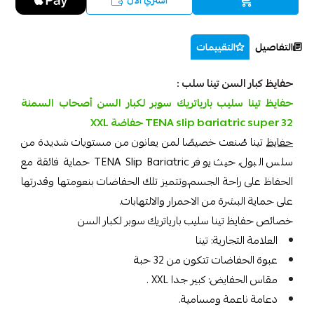
اشتري الآن
التفاصيل
التقييمات
حفايظ كبار السن تينا سلب :
حفايظ تينا سليب بارياتريك سوبر لكبار السن أصحاب السمنة
TENA slip bariatric super 32 حفاضة XXL
حفايظ
تينا صُنعت خصيصًا لمن يعانون من مستويات شديدة من
سلس البول، حيث يوفر TENA Slip Bariatric حماية فائقة مع
الحفاظ على راحة الجسم،وتتميز تلك الحفاضات بنعومتها وقدرتها
على حماية البشرة من الاحمرار والالتهابات.
خصائص حفايظ تينا سليب بارياتريك سوبر لكبار السن
العلامة التجارية: تينا
عبوة الحفاضات تتكون من 32 حبة
مقاس الحفايض: كبير جدا XXL .
دعامة ناعمة ومسامية.