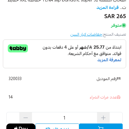
أصحاب السمنة TENA slip bariatric super 32 حفاضة XXL حفايظ
ت...
قراءة المزيد
265 SAR
متوفر
تصنيف المنتج:
حفاضات كبار السن
رقم الموديل
320033
14
عدد مرات الشراء