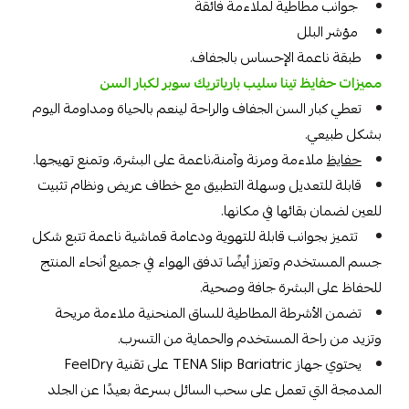
جوانب مطاطية لملاءمة فائقة
مؤشر البلل
طبقة ناعمة الإحساس بالجفاف.
مميزات حفايظ تينا سليب بارياتريك سوبر لكبار السن
تعطي كبار السن الجفاف والراحة لينعم بالحياة ومداومة اليوم
بشكل طبيعي.
حفايظ
ملاءمة ومرنة وآمنة،ناعمة على البشرة، وتمنع تهيجها.
قابلة للتعديل وسهلة التطبيق مع خطاف عريض ونظام تثبيت
للعين لضمان بقائها في مكانها.
تتميز بجوانب قابلة للتهوية ودعامة قماشية ناعمة تتبع شكل
جسم المستخدم وتعزز أيضًا تدفق الهواء في جميع أنحاء المنتج
للحفاظ على البشرة جافة وصحية.
تضمن الأشرطة المطاطية للساق المنحنية ملاءمة مريحة
وتزيد من راحة المستخدم والحماية من التسرب.
يحتوي جهاز TENA Slip Bariatric على تقنية FeelDry
المدمجة التي تعمل على سحب السائل بسرعة بعيدًا عن الجلد