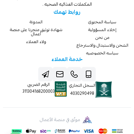
المكملات الغذائيه الصحيه .
روابط تهمك
سياسة المحتوى
المدونة
إخلاء المسؤولية
شهادة توثيق متجرنا على منصة
أعمال
من نحن
ولاء العملاء
الشحن والاستبدال والاسترجاع
سياسه الخصوصيه
خدمة العملاء
الرقم الضريبي
السجل التجاري
311304168200003
4030290498
موثّق في منصة الأعمال