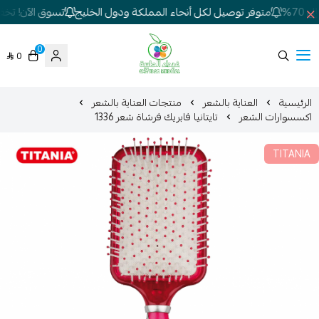
7%
متوفر توصيل لكل أنحاء المملكة ودول الخليج
تسوق الآن! تخفيض
0
0
شركة غيداء المتطورة الطبية
الرئيسية
العناية بالشعر
منتجات العناية بالشعر
اكسسوارات الشعر
تايتانيا فابريك فرشاة شعر 1336
TITANIA