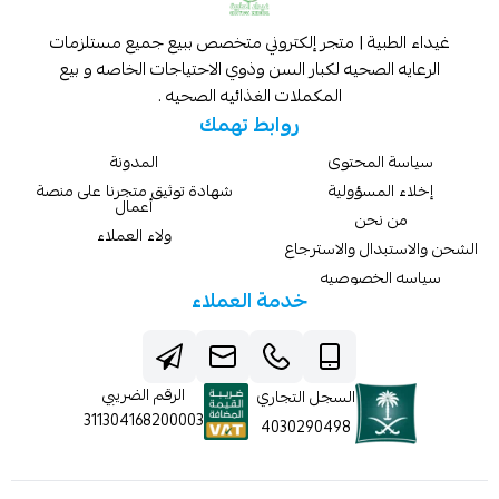
غيداء الطبية | متجر إلكتروني متخصص ببيع جميع مستلزمات
الرعايه الصحيه لكبار السن وذوي الاحتياجات الخاصه و بيع
المكملات الغذائيه الصحيه .
روابط تهمك
سياسة المحتوى
المدونة
إخلاء المسؤولية
شهادة توثيق متجرنا على منصة
أعمال
من نحن
ولاء العملاء
الشحن والاستبدال والاسترجاع
سياسه الخصوصيه
خدمة العملاء
الرقم الضريبي
السجل التجاري
311304168200003
4030290498