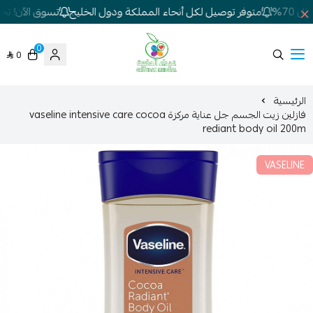
70%
متوفر توصيل لكل أنحاء المملكة ودول الخليج
تسوق الآن! تخفي
0
0
شركة غيداء المتطورة الطبية
الرئيسية
فازلين زيت الجسم جل عناية مركزة vaseline intensive care cocoa
rediant body oil 200m
VASELINE