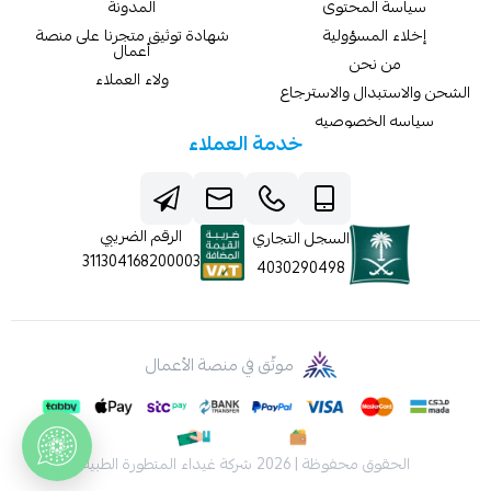
سياسة المحتوى
المدونة
إخلاء المسؤولية
شهادة توثيق متجرنا على منصة
أعمال
من نحن
ولاء العملاء
الشحن والاستبدال والاسترجاع
سياسه الخصوصيه
خدمة العملاء
الرقم الضريبي
السجل التجاري
311304168200003
4030290498
موثّق في منصة الأعمال
الحقوق محفوظة | 2026
شركة غيداء المتطورة الطبية