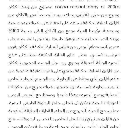
cocoa rediant body oil 200m مصنوع من زبدة الكاكاو
ومزيج من جيلي الفازلين، يساعد زيت الجسم الغني بالكاكاو من
فازلين للعناية المكثفة يساعد على الحفاظ على بشرتك تبدو صحية
ومنتعشة. تركيبتنا الغنية تجمع بين الكاكاو النقي بنسبة 100%
وزبدة الشيا، مما يمنحك توهجًا طبيعيًا. زيت جل للجسم مرطب
عميق للاستخدام اليومي من فازلين للعناية المكثفة بالكاكاو يفوق
الترطيب الأساسي. يعمل نطاق العناية المكثفة لدينا على علاج
البشرة الجافة العميقة. يحتوي زيت جل الجسم المشرق بالكاكاو
من فازلين للعناية المكثفة يحتوي على قطرات دقيقة علاجية من
هلام فازلين الذي يحافظ على الرطوبة. زيت الجسم المرطب الخاص
بنا يعيد الرطوبة الأساسية التي تحتاجها بشرتك بمزيج من المكونات
المغذية ويمنح البشرة توهجًا طبيعيًا وصحيًا. مع التعرض اليومي
للمؤثرات البيئية، يمكن أن يتحلل حاجز الرطوبة الطبيعي للبشرة،
مما يسمح للمياه بالخروج من الجلد. القطرات الدقيقة العلاجية
من فازلين جيلي في زيت الجل الخاص بنا تحبس الرطوبة للسماح
لحاجز الجلد الطبيعي بالتعافي. بشرة ناعمة ومرطبة يمكن الحصول