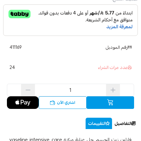
رقم الموديل
411169
24
عدد مرات الشراء
اشتري الآن
التفاصيل
التقييمات
فازلين زيت الجسم جل عناية مركزة vaseline intensive care