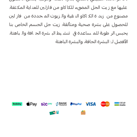
عليها مع زيت الجل المضيء للكاكاو من فازلين للعناية المكثفة.
مصنوع من زبدة الكاكاو النقية والزيوت المجددة من فازلين
للحصول على بشرة صحية ومتألقة. زيت جل الجسم الخاص بنا
يحبس الرطوبة للمساعدة في تنشيط البشرة الجافة والباهتة.
الأفضل لـ: البشرة الجافة، والبشرة الباهتة