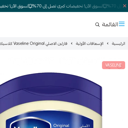
 70%
تسوق الآن! تخفيضات كبرى تصل إلى 70%
تسوق الآن! تخفيضات
القائمة
الرئيسية
الإسعافات الأولية
فازلين الاصلي Vaseline Original كلاسيك أصلي 250 مل
VASELINE