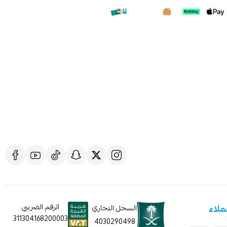
ملف هنا
ملاء
الرقم الضريبي
السجل التجاري
311304168200003
4030290498