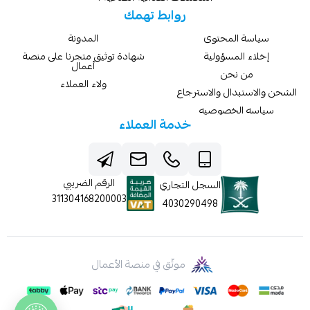
روابط تهمك
سياسة المحتوى
المدونة
إخلاء المسؤولية
شهادة توثيق متجرنا على منصة
أعمال
من نحن
ولاء العملاء
الشحن والاستبدال والاسترجاع
سياسه الخصوصيه
خدمة العملاء
الرقم الضريبي
السجل التجاري
311304168200003
4030290498
موثّق في منصة الأعمال