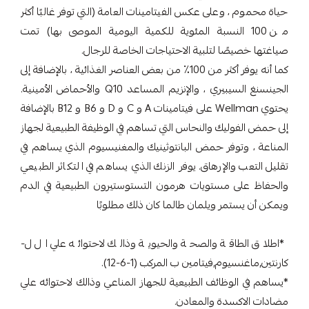
حياة محموم ، وعلى عكس الفيتامينات العامة (التي توفر غالبًا أكثر
من 100 النسبة المئوية للكمية اليومية الموصى بها) تمت
صياغتها خصيصًا لتلبية الاحتياجات الخاصة للرجال.
كما أنه يوفر أكثر من 100٪ من بعض العناصر الغذائية ، بالإضافة إلى
الجينسنغ السيبيري ، والإنزيم المساعد Q10 والأحماض الأمينية.
يحتوي Wellman على فيتامينات A و C و D و B6 و B12 بالإضافة
إلى حمض الفوليك والنحاس التي تساهم في الوظيفة الطبيعية لجهاز
المناعة ، وتوفر حمض البانتوثينيك والمغنيسيوم الذي يساهم في
تقليل التعب والإرهاق. يوفر الزنك الذي يساهم في التكاثر الطبيعي
والحفاظ على مستويات هرمون التستوستيرون الطبيعية في الدم
ويمكن أن يستمر ويلمان طالما كان ذلك مطلوبًا
*اطلاق الطاقة والصحة والحيوية وذالك لاحتوائه علي ال ل-
كارنتين,ماغنسيوم,فيتامين ب المركب (1-6-12).
*يساهم في الوظائف الطبيعية للجهاز المناعي وذالك لاحتوائه علي
مضادات الاكسدة والمعادن.