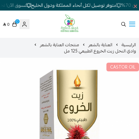
70%
متوفر توصيل لكل أنحاء المملكة ودول الخليج
تسوق الآن! تخفي
0
0
شركة غيداء المتطورة الطبية
الرئيسية
العناية بالشعر
منتجات العناية بالشعر
وادي النحل زيت الخروع الطبيعي 125 مل
CASTOR OIL