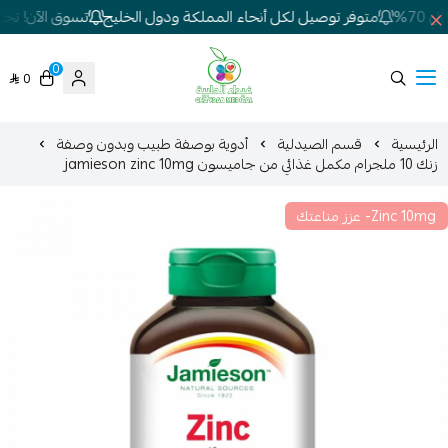
7%
متوفر توصيل لكل أنحاء المملكة ودول الخليج
تسوق الآن! تخفيض
0
0
شركة غيداء المتطورة الطبية
الرئيسية
قسم الصيدلية
أدوية بوصفة طبيب وبدون وصفة
زنك 10 ملجرام مكمل غذائي من جاميسون jamieson zinc 10mg
Zinc 10mg- عزز مناعتك